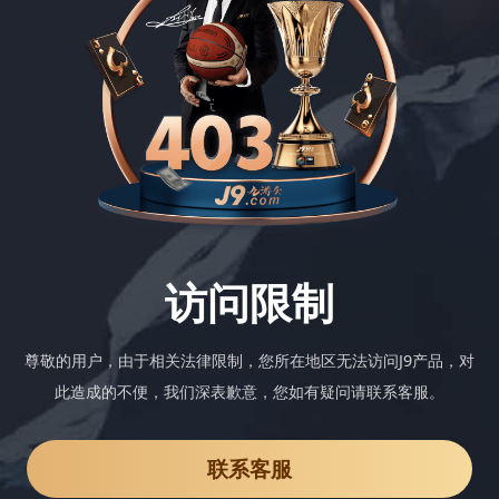
访问限制
尊敬的用户，由于相关法律限制，您所在地区无法访问J9产品，对
此造成的不便，我们深表歉意，您如有疑问请联系客服。
联系客服